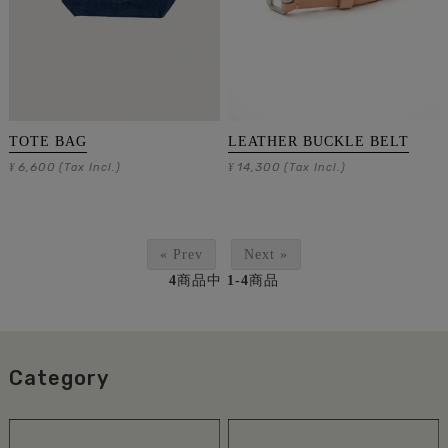
TOTE BAG
LEATHER BUCKLE BELT
6,600
14,300
¥
(Tax Incl.)
¥
(Tax Incl.)
« Prev
Next »
4
商品中
1-4
商品
Category