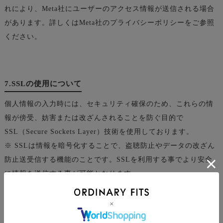
れにより、Meta社にユーザーのアクセス情報が送信される場合
があります。詳しくはMeta社のプライバシーポリシーをご参照
ください。
7.SSLの使用について
個人情報の入力時には、セキュリティ確保のため、これらの情
報が傍受、妨害または改ざんされることを防ぐ目的で
SSL（Secure Sockets Layer）技術を使用しております。
※ SSLは情報を暗号化することで、盗聴防止やデータの改ざん
防止送受信する機能のことです。SSLを利用する事でより安全
に情報を送信する事が可能となります。
8.お問合せ先