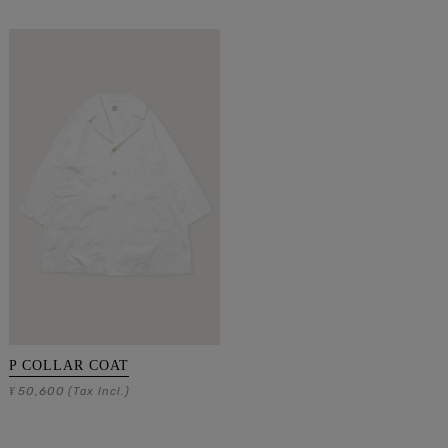
P COLLAR COAT
50,600
¥
(Tax Incl.)