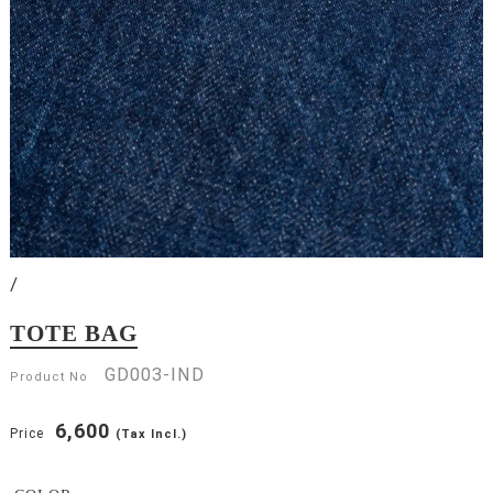
/
TOTE BAG
GD003-IND
Product No
6,600
Price
(Tax Incl.)