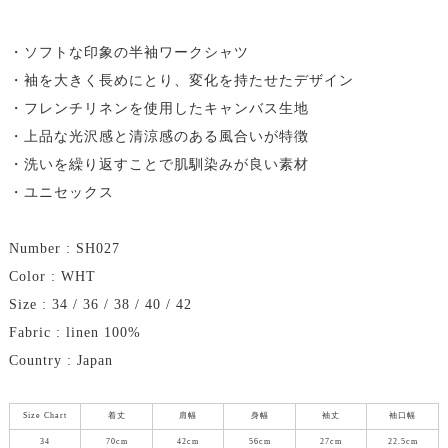
・ソフトな印象の半袖ワークシャツ
・袖を大きく長めにとり、変化を持たせたデザイン
・フレンチリネンを使用したキャンバス生地
・上品な光沢感と清涼感のある風合いが特徴
・洗いを繰り返すことで肌馴染みが良い素材
・ユニセックス
Number : SH027
Color : WHT
Size : 34 / 36 / 38 / 40 / 42
Fabric : linen 100%
Country : Japan
Size Chart
着丈
肩幅
身幅
袖丈
袖口幅
34
70cm
42cm
56cm
27cm
22.5cm