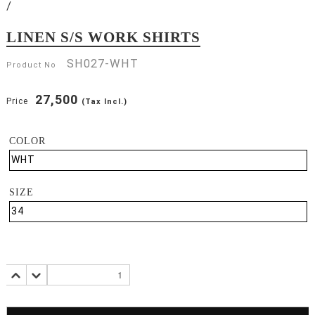
/
LINEN S/S WORK SHIRTS
SH027-WHT
Product No
27,500
Price
(Tax Incl.)
COLOR
SIZE