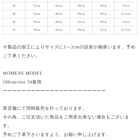
36
72cm
44cm
58cm
28cm
23cm
38
74cm
46cm
60cm
29cm
23.5cm
40
76cm
48cm
62cm
30cm
24cm
42
78cm
50cm
64cm
31cm
24.5cm
※製品の加工によりサイズに1～2cmの誤差が御座います。予め
ご了承ください。
WOMENS MODEL
166cm/size 34着用
ーーーーーーーーーーーーーーーーーーーーーー
実店舗にて同時販売を行っております。
その為、ご注文頂いた商品をご用意出来ない場合もございま
す。
予めご了承下さいますよう、お願い申し上げます。