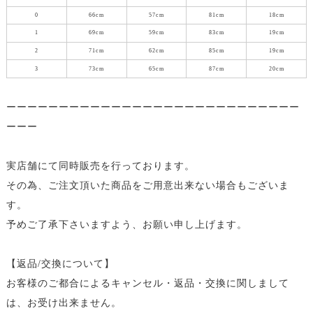
0
66cm
57cm
81cm
18cm
1
69cm
59cm
83cm
19cm
2
71cm
62cm
85cm
19cm
3
73cm
65cm
87cm
20cm
ーーーーーーーーーーーーーーーーーーーーーーーーーーーー
ーーー
実店舗にて同時販売を行っております。
その為、ご注文頂いた商品をご用意出来ない場合もございま
す。
予めご了承下さいますよう、お願い申し上げます。
【返品/交換について】
お客様のご都合によるキャンセル・返品・交換に関しまして
は、お受け出来ません。