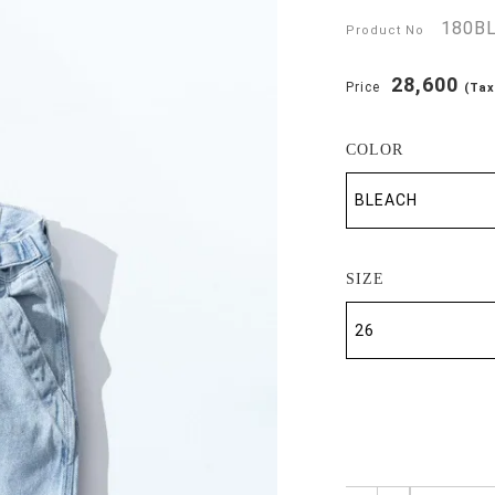
180B
Product No
28,600
Price
(Tax
COLOR
SIZE