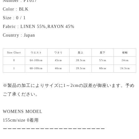
Number : PT017
Color : BLK
Size : 0 / 1
Fabric : LINEN 55%,RAYON 45%
Country : Japan
Size Chart
ウエスト
ワタリ
股上
股下
裾幅
0
64-100cm
45cm
28.5cm
57cm
24cm
1
68-100cm
46cm
29.5cm
60cm
24.5cm
※製品の加工によりサイズに1～2cmの誤差が御座います。予め
ご了承ください。
WOMENS MODEL
155cm/size 0着用
ーーーーーーーーーーーーーーーーーーーーーー