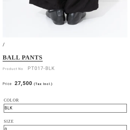
/
BALL PANTS
PT017-BLK
Product No
27,500
Price
(Tax Incl.)
COLOR
SIZE