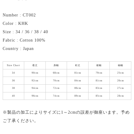
Number : CT002
Color : KHK
Size : 34 / 36 / 38 / 40
Fabric : Cotton 100%
Country : Japan
Size Chart
着丈
身幅
裄丈
裾幅
袖幅
34
90cm
68cm
81cm
79cm
25cm
36
92cm
70cm
84cm
81cm
26cm
38
94cm
72cm
86cm
83cm
27cm
40
96cm
74cm
89cm
85cm
28cm
※製品の加工によりサイズに1～2cmの誤差が御座います。予め
ご了承ください。