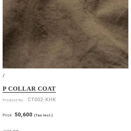
/
P COLLAR COAT
CT002-KHK
Product No
50,600
Price
(Tax Incl.)