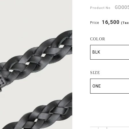
GD00
Product No
16,500
Price
(Tax
COLOR
SIZE