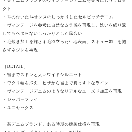
・某デニムブランドのヴィンテージデニムを参考にしリプロダ
クト
・耳の付いた14オンスのしっかりしたセルビッチデニム
・ヴィンテージを参考に自然なムラ感を再現し、洗いを繰り返
してもヘタらないしっかりとした風合い
・毛焼き加工を施さず毛羽立った生地表面、スキュー加工を施
さずネジレを再現
［DETAIL］
・裾までズドンと太いワイドシルエット
・ワタリ幅を抑え、ヒザから裾まで真っすぐなライン
・ヴィンテージデニムのようなリアルなユーズド加工を再現
・ジッパーフライ
・ユニセックス
・某デニムブランド、ある時期の縫製仕様を再現