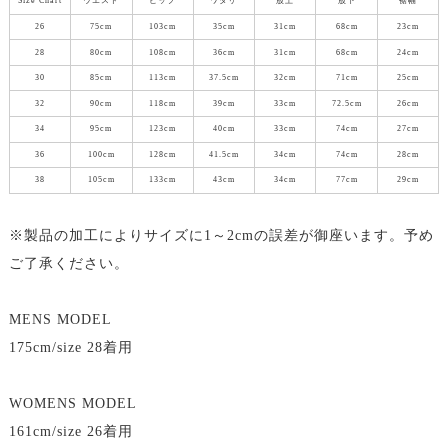
Size Chart
ウエスト
ヒップ
ワタリ
股上
股下
裾幅
26
75cm
103cm
35cm
31cm
68cm
23cm
28
80cm
108cm
36cm
31cm
68cm
24cm
30
85cm
113cm
37.5cm
32cm
71cm
25cm
32
90cm
118cm
39cm
33cm
72.5cm
26cm
34
95cm
123cm
40cm
33cm
74cm
27cm
36
100cm
128cm
41.5cm
34cm
74cm
28cm
38
105cm
133cm
43cm
34cm
77cm
29cm
※製品の加工によりサイズに1～2cmの誤差が御座います。予め
ご了承ください。
MENS MODEL
175cm/size 28着用
WOMENS MODEL
161cm/size 26着用