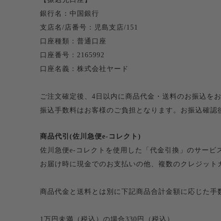
銀行名：中国銀行
支店名/店番号：児島支店/151
口座種類：普通口座
口座番号：2165992
口座名義：株式会社ヤード
ご注文確定後、4日以内に商品代金・送料のお振込を
振込手数料はお客様のご負担となります。お振込確認
商品代引(佐川急便e-コレクト)
佐川急便e-コレクトを使用した「代金引換」のサービ
お届け時に現金でのお支払いの他、複数のクレジット
商品代金と送料とは別に下記商品合計金額に応じた手
1万円未満（税込）の場合330円（税込）