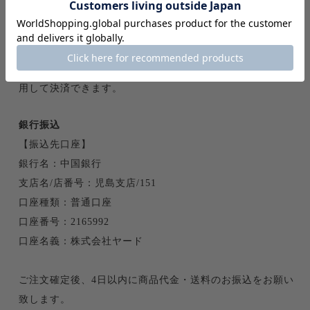
す。
Amazon Pay
Amazonのアカウントに登録された配送先や支払い方法を利
用して決済できます。
銀行振込
【振込先口座】
銀行名：中国銀行
支店名/店番号：児島支店/151
口座種類：普通口座
口座番号：2165992
口座名義：株式会社ヤード
ご注文確定後、4日以内に商品代金・送料のお振込をお願い
致します。