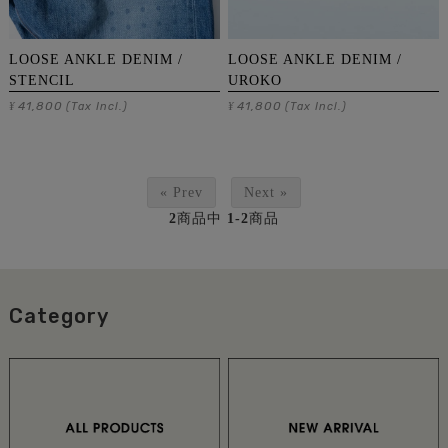
LOOSE ANKLE DENIM /
LOOSE ANKLE DENIM /
STENCIL
UROKO
41,800
41,800
¥
(Tax Incl.)
¥
(Tax Incl.)
« Prev
Next »
2
商品中
1-2
商品
Category