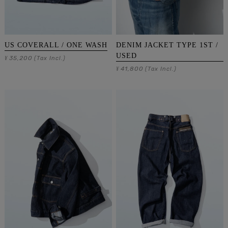
US COVERALL / ONE WASH
DENIM JACKET TYPE 1ST /
USED
35,200
¥
(Tax Incl.)
41,800
¥
(Tax Incl.)