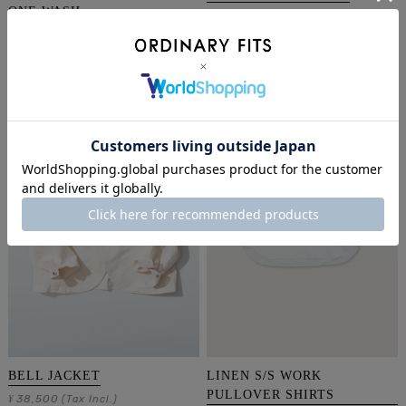
ONE WASH
41,800
¥
(Tax Incl.)
24,200
¥
(Tax Incl.)
BELL JACKET
LINEN S/S WORK
PULLOVER SHIRTS
38,500
¥
(Tax Incl.)