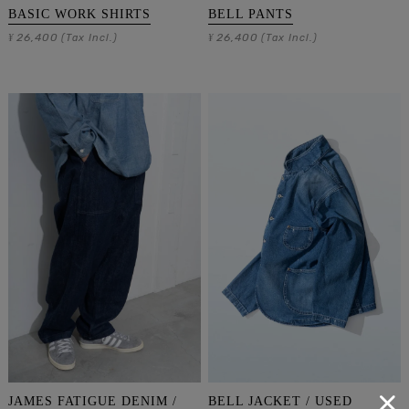
BASIC WORK SHIRTS
BELL PANTS
26,400
26,400
¥
(Tax Incl.)
¥
(Tax Incl.)
JAMES FATIGUE DENIM /
BELL JACKET / USED