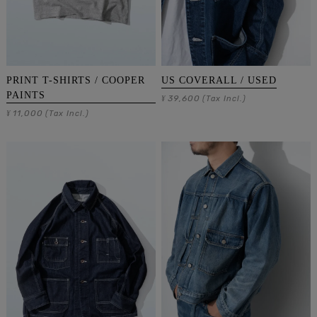
PRINT T-SHIRTS / COOPER
US COVERALL / USED
PAINTS
39,600
¥
(Tax Incl.)
11,000
¥
(Tax Incl.)