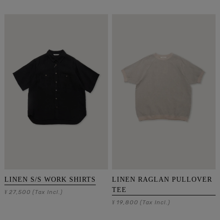
LINEN S/S WORK SHIRTS
LINEN RAGLAN PULLOVER
TEE
27,500
¥
(Tax Incl.)
19,800
¥
(Tax Incl.)