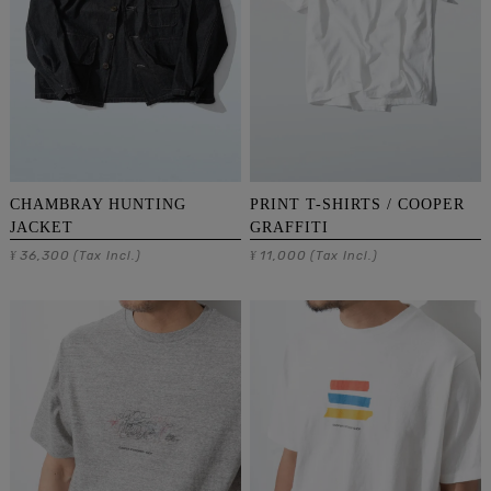
CHAMBRAY HUNTING
PRINT T-SHIRTS / COOPER
JACKET
GRAFFITI
36,300
11,000
¥
(Tax Incl.)
¥
(Tax Incl.)